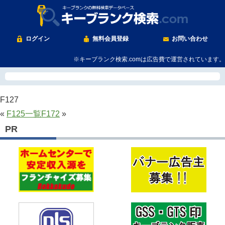
ログイン
無料会員登録
お問い合わせ
※キーブランク検索.comは広告費で運営されています。
F127
«
F125
一覧
F172
»
PR