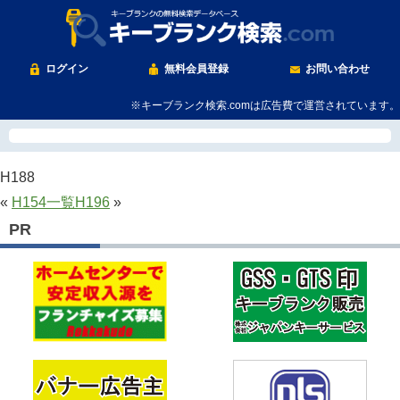
ログイン
無料会員登録
お問い合わせ
※キーブランク検索.comは広告費で運営されています。
H188
«
H154
一覧
H196
»
PR