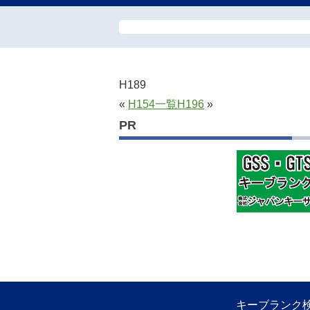
H189
«
H154
一覧
H196
»
PR
キーブランク検