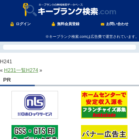
ログイン
無料会員登録
お問い合わせ
※キーブランク検索.comは広告費で運営されています。
H241
«
H231
一覧
H274
»
PR