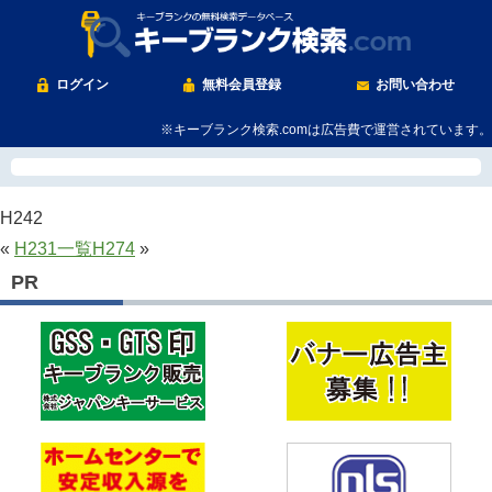
ログイン
無料会員登録
お問い合わせ
※キーブランク検索.comは広告費で運営されています。
H242
«
H231
一覧
H274
»
PR