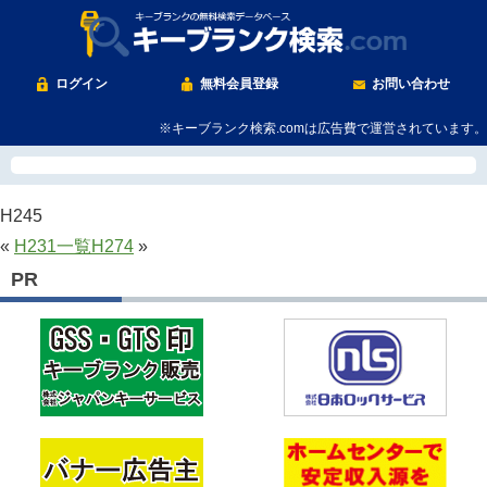
ログイン
無料会員登録
お問い合わせ
※キーブランク検索.comは広告費で運営されています。
H245
«
H231
一覧
H274
»
PR