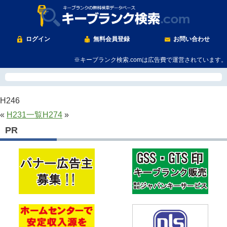
ログイン
無料会員登録
お問い合わせ
※キーブランク検索.comは広告費で運営されています。
H246
«
H231
一覧
H274
»
PR