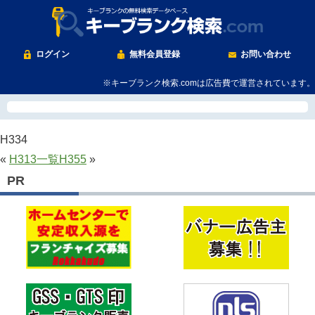
ログイン
無料会員登録
お問い合わせ
※キーブランク検索.comは広告費で運営されています。
H334
«
H313
一覧
H355
»
PR