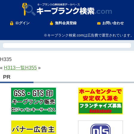
ログイン
無料会員登録
お問い合わせ
※キーブランク検索.comは広告費で運営されています。
H335
«
H313
一覧
H355
»
PR