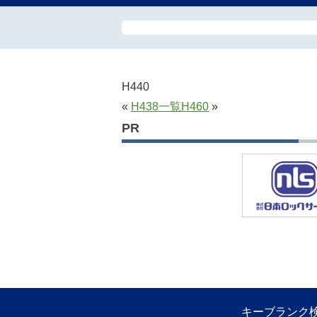
H440
«
H438
一覧
H460
»
PR
キーブランク検