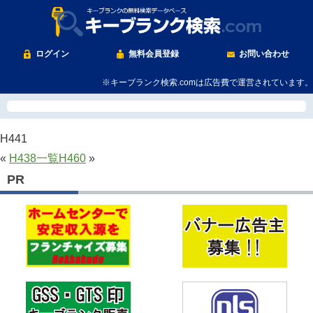
ログイン
無料会員登録
お問い合わせ
※キーブランク検索.comは広告費で運営されています。
H441
«
H438
一覧
H460
»
PR