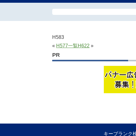
H583
«
H577
一覧
H622
»
PR
キーブランク検