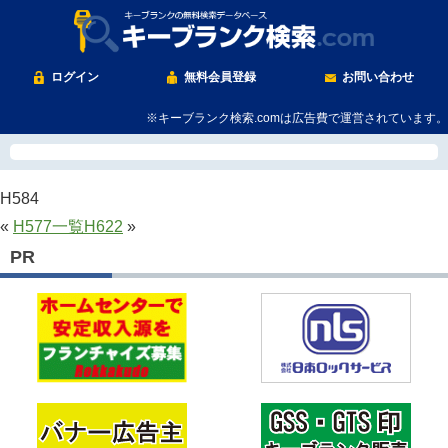
ログイン
無料会員登録
お問い合わせ
※キーブランク検索.comは広告費で運営されています。
H584
«
H577
一覧
H622
»
PR