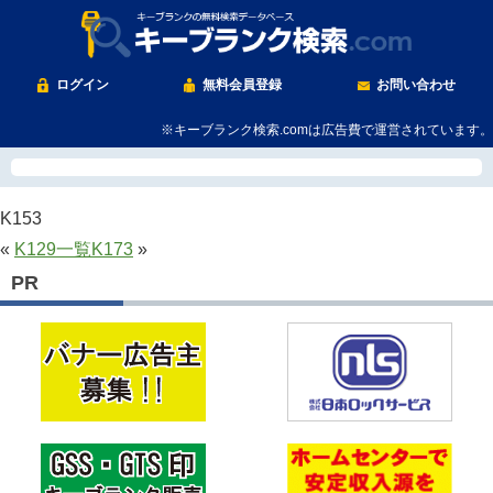
ログイン
無料会員登録
お問い合わせ
※キーブランク検索.comは広告費で運営されています。
K153
«
K129
一覧
K173
»
PR