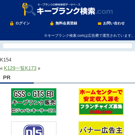
ログイン
無料会員登録
お問い合わせ
※キーブランク検索.comは広告費で運営されています。
K154
«
K129
一覧
K173
»
PR