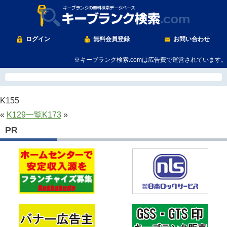
ログイン
無料会員登録
お問い合わせ
※キーブランク検索.comは広告費で運営されています。
K155
«
K129
一覧
K173
»
PR