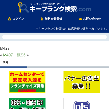
ログイン
無料会員登録
お問い合わせ
※キーブランク検索.comは広告費で運営されています。
M427
«
M407
一覧
S6
»
PR