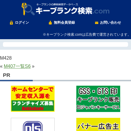
ログイン
無料会員登録
お問い合わせ
※キーブランク検索.comは広告費で運営されています。
M428
«
M407
一覧
S6
»
PR